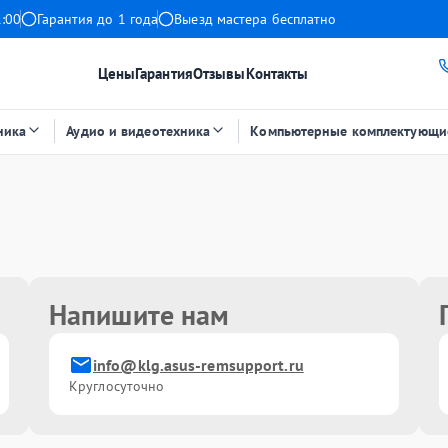
1:00
Гарантия до 1 года
Выезд мастера бесплатно
Цены
Гарантия
Отзывы
Контакты
ника
Аудио и видеотехника
Компьютерные комплектующи
Напишите нам
info@klg.asus-remsupport.ru
Круглосуточно