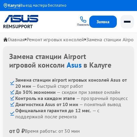
1 года
Калуга
Выезд мастера бесплатно
Заявка
Позвонить
REMSUPPORT
Главная
Ремонт игровых консолей
Замена станции Airport
Замена станции Airport
игровой консоли
Asus
в Калуге
Замена станции airport игровых консолей Asus от
20 мин
— быстрый старт работ
До 30% экономии
— скидки при заявке онлайн
Контроль на каждом этапе
— прозрачный процесс
Диагностика Asus от 10 мин
— понятный вывод
Официальная гарантия до 12 мес.
— с
поддержкой после ремонта
от 0 ₽
Время работы: от 30 мин