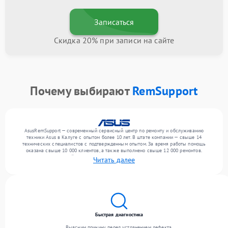
Записаться
Скидка 20% при записи на сайте
Почему выбирают
RemSupport
AsusRemSupport — современный сервисный центр по ремонту и обслуживанию
техники Asus в Калуге с опытом более 10 лет. В штате компании — свыше 14
технических специалистов с подтвержденным опытом. За время работы помощь
оказана свыше 10 000 клиентов, а также выполнено свыше 12 000 ремонтов.
Ежемесячно в сервисный центр поступает свыше 300 единиц техники, включая , , . Мы
Читать далее
выполняем ремонт различного уровня сложности и поддерживаем высокий стандарт
качества благодаря квалификации мастеров.
Быстрая диагностика
Выясним причину перед устранением дефекта.