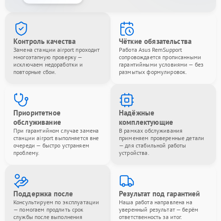
Контроль качества
Чёткие обязательства
Замена станции airport проходит
Работа Asus RemSupport
многоэтапную проверку —
сопровождается прописанными
исключаем недоработки и
гарантийными условиями — без
повторные сбои.
размытых формулировок.
Приоритетное
Надёжные
обслуживание
комплектующие
При гарантийном случае замена
В рамках обслуживания
станции airport выполняется вне
применяем проверенные детали
очереди — быстро устраняем
— для стабильной работы
проблему.
устройства.
Поддержка после
Результат под гарантией
Консультируем по эксплуатации
Наша работа направлена на
— помогаем продлить срок
уверенный результат — берём
службы после выполнения
ответственность за итог.