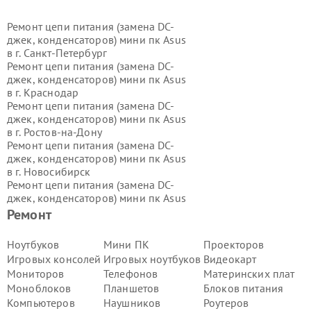
Ремонт цепи питания (замена DC-
джек, конденсаторов) мини пк Asus
в г.
Санкт-Петербург
Ремонт цепи питания (замена DC-
джек, конденсаторов) мини пк Asus
в г.
Краснодар
Ремонт цепи питания (замена DC-
джек, конденсаторов) мини пк Asus
в г.
Ростов-на-Дону
Ремонт цепи питания (замена DC-
джек, конденсаторов) мини пк Asus
в г.
Новосибирск
Ремонт цепи питания (замена DC-
джек, конденсаторов) мини пк Asus
в г.
Екатеринбург
Ремонт
Ремонт цепи питания (замена DC-
джек, конденсаторов) мини пк Asus
Ноутбуков
Мини ПК
Проекторов
в г.
Казань
Игровых консолей
Игровых ноутбуков
Видеокарт
Ремонт цепи питания (замена DC-
Мониторов
Телефонов
Материнских плат
джек, конденсаторов) мини пк Asus
Моноблоков
Планшетов
Блоков питания
в г.
Воронеж
Компьютеров
Наушников
Роутеров
Ремонт цепи питания (замена DC-