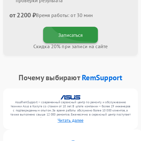
проверки результата
от 2200 ₽
Время работы: от 30 мин
Записаться
Скидка 20% при записи на сайте
Почему выбирают
RemSupport
AsusRemSupport — современный сервисный центр по ремонту и обслуживанию
техники Asus в Калуге со стажем от 10 лет. В штате компании — более 19 инженеров
с подтвержденным опытом. За время работы обслужено более 10 000 клиентов, а
также выполнено свыше 12 000 ремонтов. Ежемесячно в сервисный центр поступает
более 300 устройств, включая , , . Мы выполняем ремонт различного уровня
Читать далее
сложности и предлагаем стабильный уровень сервиса благодаря использованию
современного оборудования.