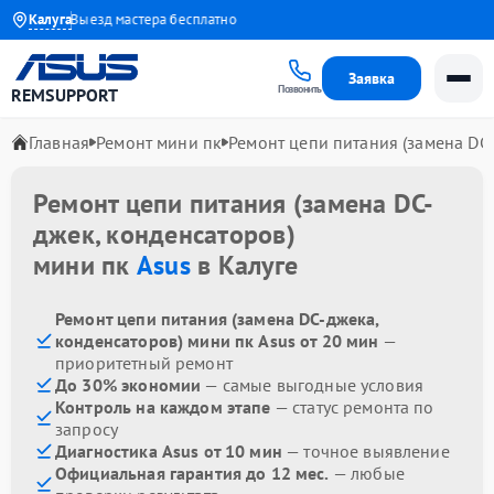
 года
Калуга
Выезд мастера бесплатно
Заявка
Позвонить
REMSUPPORT
Главная
Ремонт мини пк
Ремонт цепи питания (замена DC
Ремонт цепи питания (замена DC-
джек, конденсаторов)
мини пк
Asus
в Калуге
Ремонт цепи питания (замена DC-джека,
конденсаторов) мини пк Asus от 20 мин
—
приоритетный ремонт
До 30% экономии
— самые выгодные условия
Контроль на каждом этапе
— статус ремонта по
запросу
Диагностика Asus от 10 мин
— точное выявление
Официальная гарантия до 12 мес.
— любые