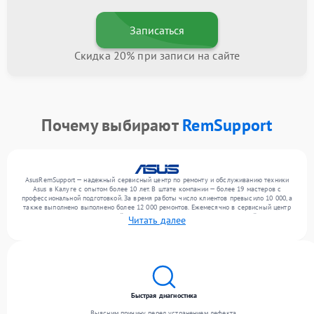
Записаться
Скидка 20% при записи на сайте
Почему выбирают
RemSupport
AsusRemSupport — надежный сервисный центр по ремонту и обслуживанию техники
Asus в Калуге с опытом более 10 лет. В штате компании — более 19 мастеров с
профессиональной подготовкой. За время работы число клиентов превысило 10 000, а
также выполнено выполнено более 12 000 ремонтов. Ежемесячно в сервисный центр
поступает более 300 обращений, включая , , . Мы беремся за задачи любой сложности
Читать далее
и обеспечиваем надежный результат благодаря использованию современного
оборудования.
Быстрая диагностика
Выясним причину перед устранением дефекта.