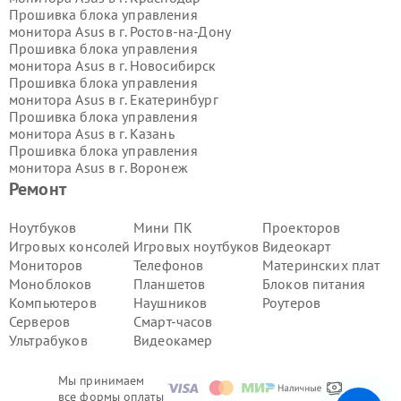
Прошивка блока управления
монитора Asus в г.
Ростов-на-Дону
Прошивка блока управления
монитора Asus в г.
Новосибирск
Прошивка блока управления
монитора Asus в г.
Екатеринбург
Прошивка блока управления
монитора Asus в г.
Казань
Прошивка блока управления
монитора Asus в г.
Воронеж
Прошивка блока управления
Ремонт
монитора Asus в г.
Волгоград
Прошивка блока управления
Ноутбуков
Мини ПК
Проекторов
монитора Asus в г.
Самара
Игровых консолей
Игровых ноутбуков
Видеокарт
Прошивка блока управления
Мониторов
Телефонов
Материнских плат
монитора Asus в г.
Пермь
Моноблоков
Планшетов
Блоков питания
Прошивка блока управления
Компьютеров
Наушников
Роутеров
монитора Asus в г.
Красноярск
Прошивка блока управления
Серверов
Смарт-часов
монитора Asus в г.
Ижевск
Ультрабуков
Видеокамер
Прошивка блока управления
монитора Asus в г.
Челябинск
Мы принимаем
Прошивка блока управления
все формы оплаты