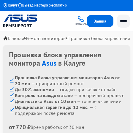
 1 года
Калуга
Выезд мастера бесплатно
Заявка
Позвонить
REMSUPPORT
Главная
Ремонт мониторов
Прошивка блока управления
Прошивка блока управления
монитора
Asus
в Калуге
Прошивка блока управления мониторов Asus от
20 мин
— приоритетный ремонт
До 30% экономии
— скидки при заявке онлайн
Контроль на каждом этапе
— прозрачный процесс
Диагностика Asus от 10 мин
— точное выявление
Официальная гарантия до 12 мес.
— с
поддержкой после ремонта
от 770 ₽
Время работы: от 30 мин