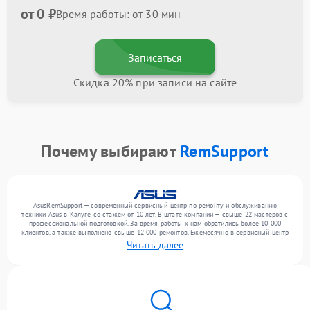
от 0 ₽
Время работы: от 30 мин
Записаться
Скидка 20% при записи на сайте
Почему выбирают
RemSupport
AsusRemSupport — современный сервисный центр по ремонту и обслуживанию
техники Asus в Калуге со стажем от 10 лет. В штате компании — свыше 22 мастеров с
профессиональной подготовкой. За время работы к нам обратились более 10 000
клиентов, а также выполнено свыше 12 000 ремонтов. Ежемесячно в сервисный центр
поступает свыше 300 единиц техники, включая , , . Мы работаем с широким спектром
Читать далее
неисправностей и гарантируем высокое качество обслуживания благодаря
использованию современного оборудования.