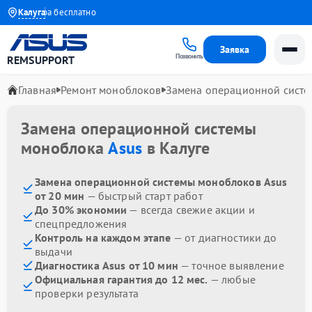
 мастера бесплатно
Калуга
Заявка
Позвонить
REMSUPPORT
Главная
Ремонт моноблоков
Замена операционной сист
Замена операционной системы
моноблока
Asus
в Калуге
Замена операционной системы моноблоков Asus
от 20 мин
— быстрый старт работ
До 30% экономии
— всегда свежие акции и
спецпредложения
Контроль на каждом этапе
— от диагностики до
выдачи
Диагностика Asus от 10 мин
— точное выявление
Официальная гарантия до 12 мес.
— любые
проверки результата