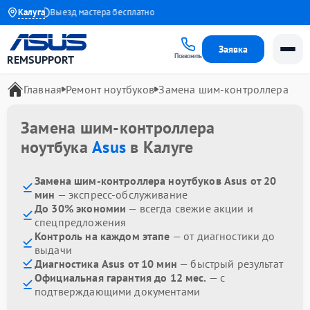
 1 года
Калуга
Выезд мастера бесплатно
Заявка
Позвонить
REMSUPPORT
Главная
Ремонт ноутбуков
Замена шим-контроллера
Замена шим-контроллера
ноутбука
Asus
в Калуге
Замена шим-контроллера ноутбуков Asus от 20
мин
— экспресс-обслуживание
До 30% экономии
— всегда свежие акции и
спецпредложения
Контроль на каждом этапе
— от диагностики до
выдачи
Диагностика Asus от 10 мин
— быстрый результат
Официальная гарантия до 12 мес.
— с
подтверждающими документами