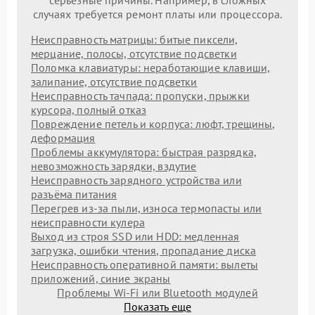
случаях требуется ремонт платы или процессора.
Неисправность матрицы: битые пиксели,
мерцание, полосы, отсутствие подсветки
Поломка клавиатуры: неработающие клавиши,
залипание, отсутствие подсветки
Неисправность тачпада: пропуски, прыжки
курсора, полный отказ
Повреждение петель и корпуса: люфт, трещины,
деформация
Проблемы аккумулятора: быстрая разрядка,
невозможность зарядки, вздутие
Неисправность зарядного устройства или
разъёма питания
Перегрев из‑за пыли, износа термопасты или
неисправности кулера
Выход из строя SSD или HDD: медленная
загрузка, ошибки чтения, пропадание диска
Неисправность оперативной памяти: вылеты
приложений, синие экраны
Проблемы Wi‑Fi или Bluetooth модулей
Показать еще