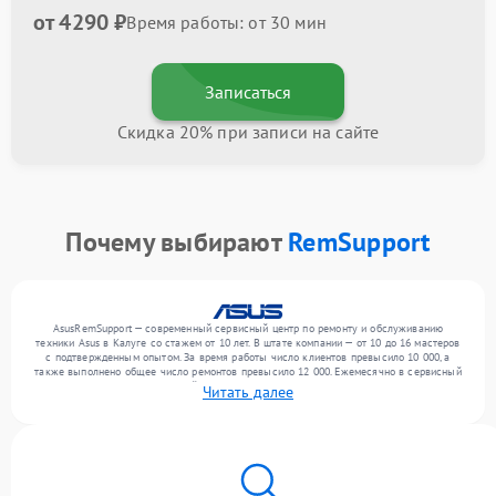
от 4290 ₽
Время работы: от 30 мин
Записаться
Скидка 20% при записи на сайте
Почему выбирают
RemSupport
AsusRemSupport — современный сервисный центр по ремонту и обслуживанию
техники Asus в Калуге со стажем от 10 лет. В штате компании — от 10 до 16 мастеров
с подтвержденным опытом. За время работы число клиентов превысило 10 000, а
также выполнено общее число ремонтов превысило 12 000. Ежемесячно в сервисный
центр поступает от 300 устройств, включая , , . Мы выполняем ремонт различного
Читать далее
уровня сложности и обеспечиваем надежный результат благодаря отлаженным
процессам ремонта.