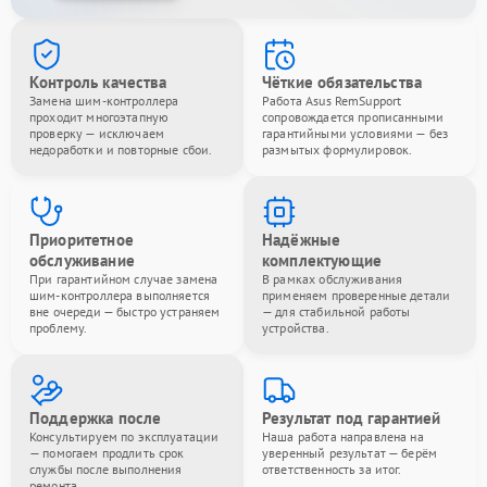
Контроль качества
Чёткие обязательства
Замена шим-контроллера
Работа Asus RemSupport
проходит многоэтапную
сопровождается прописанными
проверку — исключаем
гарантийными условиями — без
недоработки и повторные сбои.
размытых формулировок.
Приоритетное
Надёжные
обслуживание
комплектующие
При гарантийном случае замена
В рамках обслуживания
шим-контроллера выполняется
применяем проверенные детали
вне очереди — быстро устраняем
— для стабильной работы
проблему.
устройства.
Поддержка после
Результат под гарантией
Консультируем по эксплуатации
Наша работа направлена на
— помогаем продлить срок
уверенный результат — берём
службы после выполнения
ответственность за итог.
ремонта.