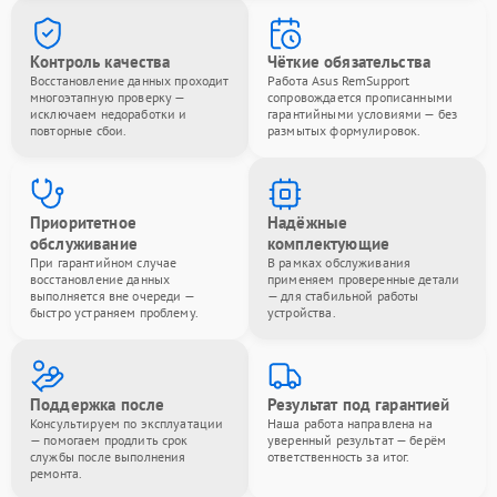
Контроль качества
Чёткие обязательства
Восстановление данных проходит
Работа Asus RemSupport
многоэтапную проверку —
сопровождается прописанными
исключаем недоработки и
гарантийными условиями — без
повторные сбои.
размытых формулировок.
Приоритетное
Надёжные
обслуживание
комплектующие
При гарантийном случае
В рамках обслуживания
восстановление данных
применяем проверенные детали
выполняется вне очереди —
— для стабильной работы
быстро устраняем проблему.
устройства.
Поддержка после
Результат под гарантией
Консультируем по эксплуатации
Наша работа направлена на
— помогаем продлить срок
уверенный результат — берём
службы после выполнения
ответственность за итог.
ремонта.