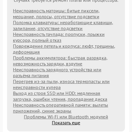
Неисправность матрицы: битые пиксели,
мерцание, полосы, отсутствие подсветки
Поломка клавиатуры: неработающие клавиши,
залипание, отсутствие подсветки
Неисправность тачпада: пропуски, прыжки
курсора, полный отказ
Повреждение петель и корпуса: люфт, трещины,
деформация
Проблемы аккумулятора: быстрая разрядка,
невозможность зарядки, вздутие
Неисправность зарядного устройства или
разъёма питания
Перегрев из‑за пыли, износа термопасты или
неисправности кулера
Выход из строя SSD или HDD: медленная
загрузка, ошибки чтения, пропадание диска
Неисправность оперативной памяти: вылеты
приложений, синие экраны
Проблемы Wi‑Fi или Bluetooth модулей
Показать еще