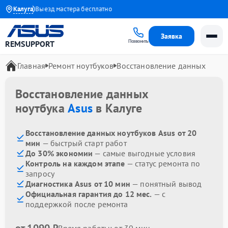
1 года
Калуга
Выезд мастера бесплатно
Заявка
Позвонить
REMSUPPORT
Главная
Ремонт ноутбуков
Восстановление данных
Восстановление данных
ноутбука
Asus
в Калуге
Восстановление данных ноутбуков Asus от 20
мин
— быстрый старт работ
До 30% экономии
— самые выгодные условия
Контроль на каждом этапе
— статус ремонта по
запросу
Диагностика Asus от 10 мин
— понятный вывод
Официальная гарантия до 12 мес.
— с
поддержкой после ремонта