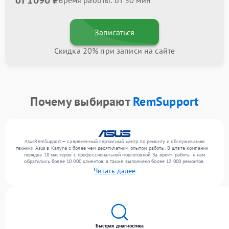
от 1090 ₽
Время работы: от 30 мин
Записаться
Скидка 20% при записи на сайте
Почему выбирают
RemSupport
AsusRemSupport — современный сервисный центр по ремонту и обслуживанию
техники Asus в Калуге с более чем десятилетним опытом работы. В штате компании —
порядка 18 мастеров с профессиональной подготовкой. За время работы к нам
обратились более 10 000 клиентов, а также выполнено более 12 000 ремонтов.
Ежемесячно в сервисный центр поступает более 300 устройств, включая , , . Мы
Читать далее
работаем с широким спектром неисправностей и обеспечиваем надежный результат
благодаря квалификации мастеров.
Быстрая диагностика