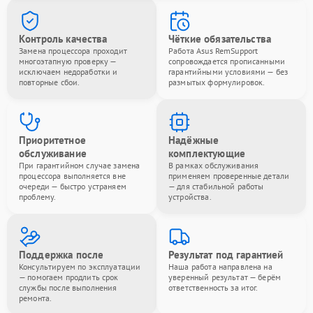
Контроль качества
Чёткие обязательства
Замена процессора проходит
Работа Asus RemSupport
многоэтапную проверку —
сопровождается прописанными
исключаем недоработки и
гарантийными условиями — без
повторные сбои.
размытых формулировок.
Приоритетное
Надёжные
обслуживание
комплектующие
При гарантийном случае замена
В рамках обслуживания
процессора выполняется вне
применяем проверенные детали
очереди — быстро устраняем
— для стабильной работы
проблему.
устройства.
Поддержка после
Результат под гарантией
Консультируем по эксплуатации
Наша работа направлена на
— помогаем продлить срок
уверенный результат — берём
службы после выполнения
ответственность за итог.
ремонта.