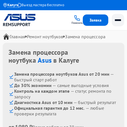
 1 года
Калуга
Выезд мастера бесплатно
Заявка
Позвонить
REMSUPPORT
Главная
Ремонт ноутбуков
Замена процессора
Замена процессора
ноутбука
Asus
в Калуге
Замена процессора ноутбуков Asus от 20 мин
—
быстрый старт работ
До 30% экономии
— самые выгодные условия
Контроль на каждом этапе
— статус ремонта по
запросу
Диагностика Asus от 10 мин
— быстрый результат
Официальная гарантия до 12 мес.
— любые
проверки результата