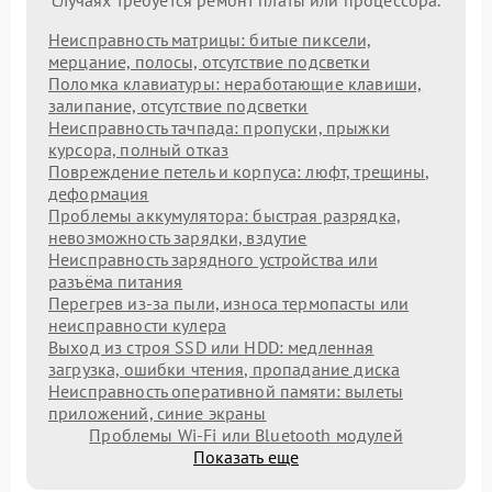
Неисправность матрицы: битые пиксели,
мерцание, полосы, отсутствие подсветки
Поломка клавиатуры: неработающие клавиши,
залипание, отсутствие подсветки
Неисправность тачпада: пропуски, прыжки
курсора, полный отказ
Повреждение петель и корпуса: люфт, трещины,
деформация
Проблемы аккумулятора: быстрая разрядка,
невозможность зарядки, вздутие
Неисправность зарядного устройства или
разъёма питания
Перегрев из‑за пыли, износа термопасты или
неисправности кулера
Выход из строя SSD или HDD: медленная
загрузка, ошибки чтения, пропадание диска
Неисправность оперативной памяти: вылеты
приложений, синие экраны
Проблемы Wi‑Fi или Bluetooth модулей
Показать еще