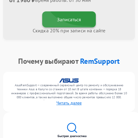
от 1980 ₽
Время работы: от 30 мин
Записаться
Скидка 20% при записи на сайте
Почему выбирают
RemSupport
AsusRemSupport — современный сервисный центр по ремонту и обслуживанию
техники Asus в Калуге со стажем от 10 лет. В штате компании — порядка 18
инженеров с профессиональной подготовкой. За время работы обслужено более 10
000 клиентов, а также выполнено общее число ремонтов превысило 12 000.
Ежемесячно в сервисный центр поступает свыше 300 единиц техники, включая , , . Мы
Читать далее
выполняем ремонт различного уровня сложности и предлагаем стабильный уровень
сервиса благодаря квалификации мастеров.
Быстрая диагностика