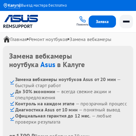
1 года
Калуга
Выезд мастера бесплатно
Заявка
Позвонить
REMSUPPORT
Главная
Ремонт ноутбуков
Замена вебкамеры
Замена вебкамеры
ноутбука
Asus
в Калуге
Замена вебкамеры ноутбуков Asus от 20 мин
—
быстрый старт работ
До 30% экономии
— всегда свежие акции и
спецпредложения
Контроль на каждом этапе
— прозрачный процесс
Диагностика Asus от 10 мин
— понятный вывод
Официальная гарантия до 12 мес.
— любые
проверки результата