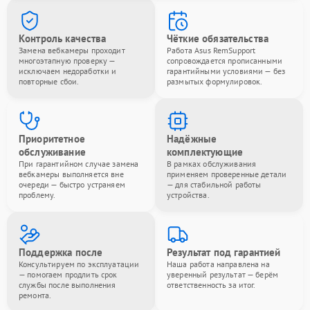
Контроль качества
Чёткие обязательства
Замена вебкамеры проходит
Работа Asus RemSupport
многоэтапную проверку —
сопровождается прописанными
исключаем недоработки и
гарантийными условиями — без
повторные сбои.
размытых формулировок.
Приоритетное
Надёжные
обслуживание
комплектующие
При гарантийном случае замена
В рамках обслуживания
вебкамеры выполняется вне
применяем проверенные детали
очереди — быстро устраняем
— для стабильной работы
проблему.
устройства.
Поддержка после
Результат под гарантией
Консультируем по эксплуатации
Наша работа направлена на
— помогаем продлить срок
уверенный результат — берём
службы после выполнения
ответственность за итог.
ремонта.