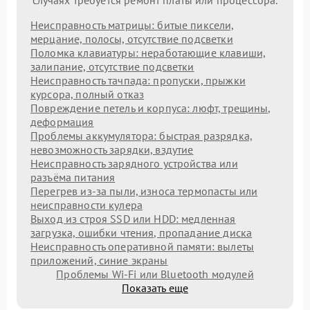
Неисправность матрицы: битые пиксели,
мерцание, полосы, отсутствие подсветки
Поломка клавиатуры: неработающие клавиши,
залипание, отсутствие подсветки
Неисправность тачпада: пропуски, прыжки
курсора, полный отказ
Повреждение петель и корпуса: люфт, трещины,
деформация
Проблемы аккумулятора: быстрая разрядка,
невозможность зарядки, вздутие
Неисправность зарядного устройства или
разъёма питания
Перегрев из‑за пыли, износа термопасты или
неисправности кулера
Выход из строя SSD или HDD: медленная
загрузка, ошибки чтения, пропадание диска
Неисправность оперативной памяти: вылеты
приложений, синие экраны
Проблемы Wi‑Fi или Bluetooth модулей
Показать еще