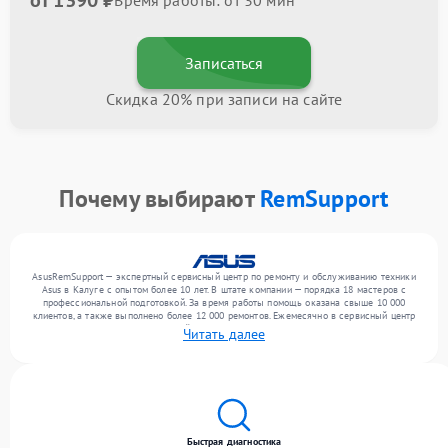
от 1390 ₽
Время работы: от 30 мин
Записаться
Скидка 20% при записи на сайте
Почему выбирают
RemSupport
AsusRemSupport — экспертный сервисный центр по ремонту и обслуживанию техники
Asus в Калуге с опытом более 10 лет. В штате компании — порядка 18 мастеров с
профессиональной подготовкой. За время работы помощь оказана свыше 10 000
клиентов, а также выполнено более 12 000 ремонтов. Ежемесячно в сервисный центр
поступает более 300 обращений, включая , , . Мы выполняем ремонт различного
Читать далее
уровня сложности и предлагаем стабильный уровень сервиса благодаря
использованию современного оборудования.
Быстрая диагностика