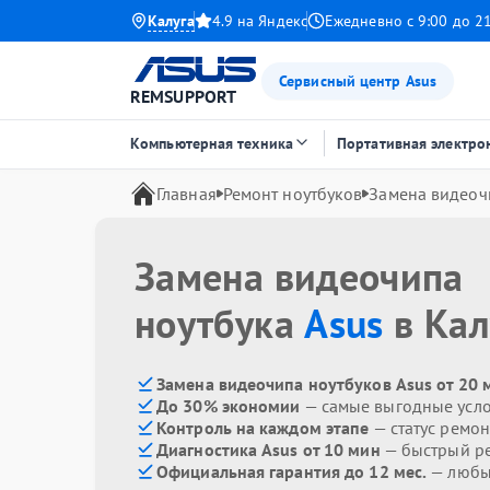
Калуга
4.9 на Яндекс
Ежедневно с 9:00 до 2
Сервисный центр Asus
REMSUPPORT
Компьютерная техника
Портативная электро
Главная
Ремонт ноутбуков
Замена видеоч
Замена видеочипа
ноутбука
Asus
в Кал
Замена видеочипа ноутбуков Asus от 20 
До 30% экономии
— самые выгодные усл
Контроль на каждом этапе
— статус ремон
Диагностика Asus от 10 мин
— быстрый ре
Официальная гарантия до 12 мес.
— любые