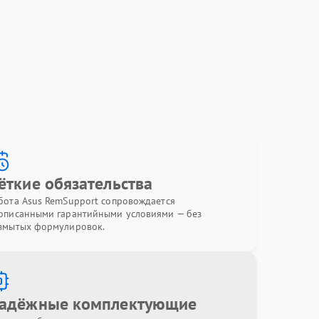
ёткие обязательства
бота Asus RemSupport сопровождается
описанными гарантийными условиями — без
змытых формулировок.
адёжные комплектующие