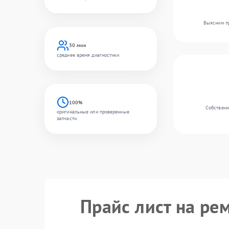
Выясним пр
30 мин
среднее время диагностики
100%
Собственн
оригинальные или проверенные
запчасти
Прайс лист на ре