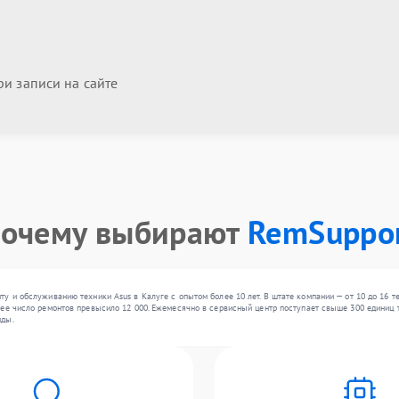
и записи на сайте
очему выбирают
RemSuppo
у и обслуживанию техники Asus в Калуге с опытом более 10 лет. В штате компании — от 10 до 16 
ее число ремонтов превысило 12 000. Ежемесячно в сервисный центр поступает свыше 300 единиц те
нды.