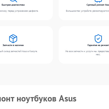
Быстрая диагностика
Срочный ремонт Asu
ичину перед устранением дефекта.
Большинство устройств ремонтируются 
Запчасти в наличии
Гарантия на ремонт
ый склад запчастей Asus в Калуге.
На все запчасти и услуги мы предостав
мес.
монт ноутбуков Asus