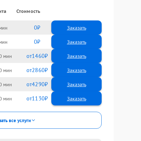
нта
Стоимость
0
Заказать
0
Заказать
1460
0
2860
0
4290
0
1130
0
зать все услуги