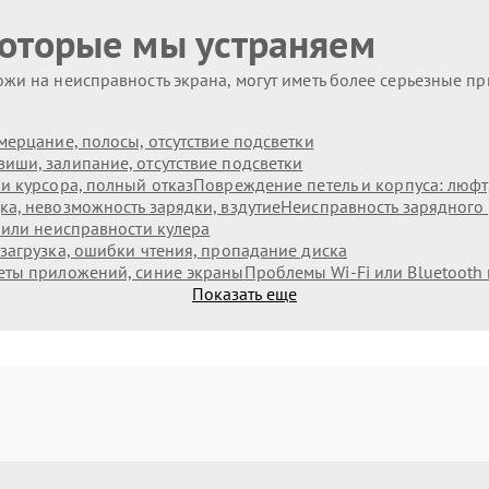
которые мы устраняем
жи на неисправность экрана, могут иметь более серьезные п
мерцание, полосы, отсутствие подсветки
иши, залипание, отсутствие подсветки
и курсора, полный отказ
Повреждение петель и корпуса: люф
а, невозможность зарядки, вздутие
Неисправность зарядного 
 или неисправности кулера
загрузка, ошибки чтения, пропадание диска
еты приложений, синие экраны
Проблемы Wi‑Fi или Bluetooth
Показать еще