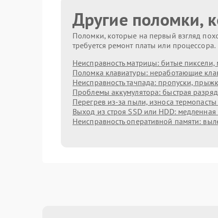
Другие поломки, 
Поломки, которые на первый взгляд похо
требуется ремонт платы или процессора.
Неисправность матрицы: битые пиксели, 
Поломка клавиатуры: неработающие клав
Неисправность тачпада: пропуски, прыжк
Проблемы аккумулятора: быстрая разрядк
Перегрев из‑за пыли, износа термопасты
Выход из строя SSD или HDD: медленная 
Неисправность оперативной памяти: выл