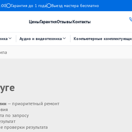
1:00
Гарантия до 1 года
Выезд мастера бесплатно
Цены
Гарантия
Отзывы
Контакты
ника
Аудио и видеотехника
Компьютерные комплектующи
ипа
уге
мин
— приоритетный ремонт
овия
та по запросу
зультат
 проверки результата