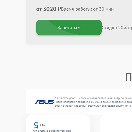
от 3020 ₽
Время работы: от 30 мин
Записаться
Скидка 20% пр
П
AsusRemSupport — современный сервисный центр по ремонт
число клиентов превысило 10 000, а также выполнено общ
обеспечиваем надежный результат благодаря опыту кома
13+
лет опыта в ремонте техники