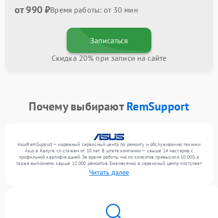
от 990 ₽
Время работы: от 30 мин
Записаться
Скидка 20% при записи на сайте
Почему выбирают
RemSupport
AsusRemSupport — надежный сервисный центр по ремонту и обслуживанию техники
Asus в Калуге со стажем от 10 лет. В штате компании — свыше 14 мастеров с
профильной квалификацией. За время работы число клиентов превысило 10 000, а
также выполнено свыше 12 000 ремонтов. Ежемесячно в сервисный центр поступает
более 300 устройств, включая , , . Мы работаем с широким спектром неисправностей и
Читать далее
обеспечиваем надежный результат благодаря опыту команды.