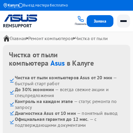
до 1 года
Калуга
Выезд мастера бесплатно
Заявка
Позвонить
REMSUPPORT
Главная
Ремонт компьютеров
Чистка от пыли
Чистка от пыли
компьютера
Asus
в Калуге
Чистка от пыли компьютеров Asus от 20 мин
—
быстрый старт работ
До 30% экономии
— всегда свежие акции и
спецпредложения
Контроль на каждом этапе
— статус ремонта по
запросу
Диагностика Asus от 10 мин
— понятный вывод
Официальная гарантия до 12 мес.
— с
подтверждающими документами