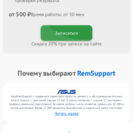
проверки результата
от 500 ₽
Время работы: от 30 мин
Записаться
Скидка 20% при записи на сайте
Почему выбирают
RemSupport
AsusRemSupport — надежный сервисный центр по ремонту и обслуживанию техники
Asus в Калуге с практикой свыше 10 лет. В штате компании — свыше 22 мастеров с
профессиональной подготовкой. За время работы число клиентов превысило 10 000, а
также выполнено более 12 000 ремонтов. Ежемесячно в сервисный центр поступает
более 300 обращений, включая , , . Мы беремся за задачи любой сложности и
Читать далее
поддерживаем высокий стандарт качества благодаря отлаженным процессам
ремонта.