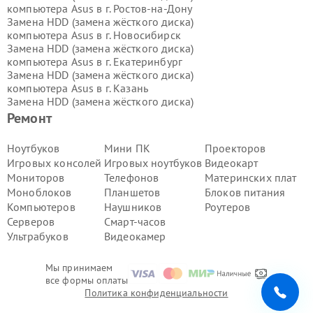
компьютера Asus в г.
Ростов-на-Дону
Замена HDD (замена жёсткого диска)
компьютера Asus в г.
Новосибирск
Замена HDD (замена жёсткого диска)
компьютера Asus в г.
Екатеринбург
Замена HDD (замена жёсткого диска)
компьютера Asus в г.
Казань
Замена HDD (замена жёсткого диска)
компьютера Asus в г.
Воронеж
Ремонт
Замена HDD (замена жёсткого диска)
компьютера Asus в г.
Волгоград
Ноутбуков
Мини ПК
Проекторов
Замена HDD (замена жёсткого диска)
Игровых консолей
Игровых ноутбуков
Видеокарт
компьютера Asus в г.
Самара
Мониторов
Телефонов
Материнских плат
Замена HDD (замена жёсткого диска)
Моноблоков
Планшетов
Блоков питания
компьютера Asus в г.
Пермь
Компьютеров
Наушников
Роутеров
Замена HDD (замена жёсткого диска)
компьютера Asus в г.
Красноярск
Серверов
Смарт-часов
Замена HDD (замена жёсткого диска)
Ультрабуков
Видеокамер
компьютера Asus в г.
Ижевск
Замена HDD (замена жёсткого диска)
Мы принимаем
компьютера Asus в г.
Челябинск
все формы оплаты
Замена HDD (замена жёсткого диска)
Политика конфиденциальности
компьютера Asus в г.
Тюмень