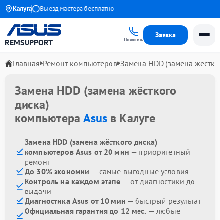
о 1 года
Калуга
Выезд мастера бесплатно
Заявка
Позвонить
REMSUPPORT
Главная
Ремонт компьютеров
Замена HDD (замена жёстко
Замена HDD (замена жёсткого
диска)
компьютера
Asus
в Калуге
Замена HDD (замена жёсткого диска)
компьютеров Asus от 20 мин
— приоритетный
ремонт
До 30% экономии
— самые выгодные условия
Контроль на каждом этапе
— от диагностики до
выдачи
Диагностика Asus от 10 мин
— быстрый результат
Официальная гарантия до 12 мес.
— любые