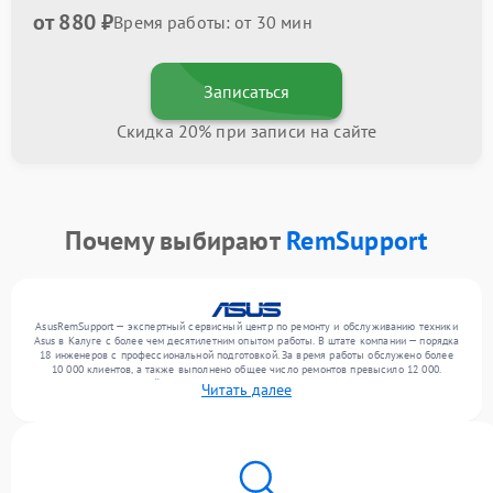
от 880 ₽
Время работы: от 30 мин
Записаться
Скидка 20% при записи на сайте
Почему выбирают
RemSupport
AsusRemSupport — экспертный сервисный центр по ремонту и обслуживанию техники
Asus в Калуге с более чем десятилетним опытом работы. В штате компании — порядка
18 инженеров с профессиональной подготовкой. За время работы обслужено более
10 000 клиентов, а также выполнено общее число ремонтов превысило 12 000.
Ежемесячно в сервисный центр поступает свыше 300 единиц техники, включая , , . Мы
Читать далее
устраняем поломки любой сложности и обеспечиваем надежный результат благодаря
квалификации мастеров.