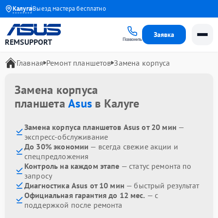
1 года
Калуга
Выезд мастера бесплатно
Заявка
Позвонить
REMSUPPORT
Главная
Ремонт планшетов
Замена корпуса
Замена корпуса
планшета
Asus
в Калуге
Замена корпуса планшетов Asus от 20 мин
—
экспресс-обслуживание
До 30% экономии
— всегда свежие акции и
спецпредложения
Контроль на каждом этапе
— статус ремонта по
запросу
Диагностика Asus от 10 мин
— быстрый результат
Официальная гарантия до 12 мес.
— с
поддержкой после ремонта