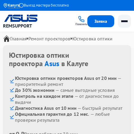
до 1 года
Калуга
Выезд мастера бесплатно
Заявка
Позвонить
REMSUPPORT
Главная
Ремонт проекторов
Юстировка оптики
Юстировка оптики
проектора
Asus
в Калуге
Юстировка оптики проекторов Asus от 20 мин
—
приоритетный ремонт
До 30% экономии
— самые выгодные условия
Контроль на каждом этапе
— от диагностики до
выдачи
Диагностика Asus от 10 мин
— быстрый результат
Официальная гарантия до 12 мес.
— любые
проверки результата