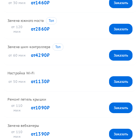
1460
30
Замена южного моста
120
2860
Замена шим-контроллера
4290
60
Настройка Wi-Fi
1130
50
Ремонт петель крышки
110
1090
Замена вебкамеры
110
1390