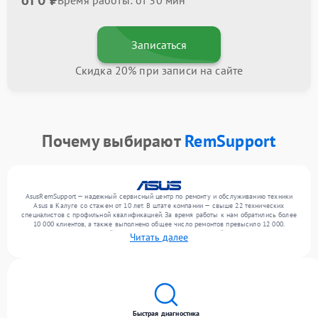
от 0 ₽
Время работы: от 30 мин
Записаться
Скидка 20% при записи на сайте
Почему выбирают
RemSupport
AsusRemSupport — надежный сервисный центр по ремонту и обслуживанию техники
Asus в Калуге со стажем от 10 лет. В штате компании — свыше 22 технических
специалистов с профильной квалификацией. За время работы к нам обратились более
10 000 клиентов, а также выполнено общее число ремонтов превысило 12 000.
Ежемесячно в сервисный центр поступает более 300 устройств, включая , , . Мы
Читать далее
выполняем ремонт различного уровня сложности и поддерживаем высокий стандарт
качества благодаря квалификации мастеров.
Быстрая диагностика