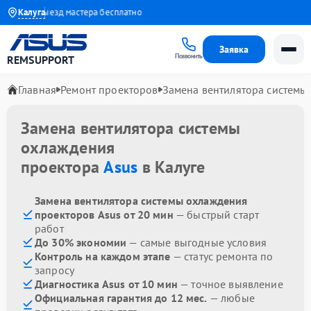
ода
Калуга
Выезд мастера бесплатно
Заявка
Позвонить
REMSUPPORT
Главная
Ремонт проекторов
Замена вентилятора системы
Замена вентилятора системы
охлаждения
проектора
Asus
в Калуге
Замена вентилятора системы охлаждения
проекторов Asus от 20 мин
— быстрый старт
работ
До 30% экономии
— самые выгодные условия
Контроль на каждом этапе
— статус ремонта по
запросу
Диагностика Asus от 10 мин
— точное выявление
Официальная гарантия до 12 мес.
— любые