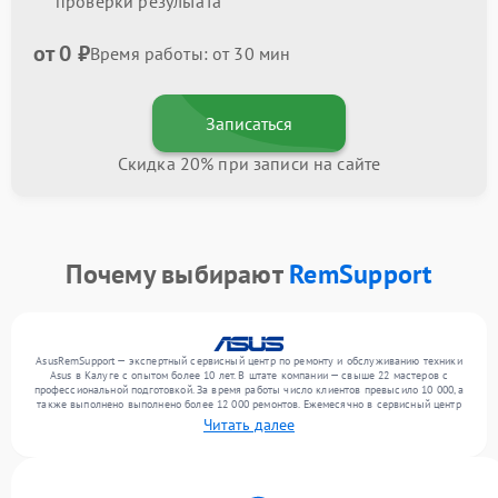
проверки результата
от 0 ₽
Время работы: от 30 мин
Записаться
Скидка 20% при записи на сайте
Почему выбирают
RemSupport
AsusRemSupport — экспертный сервисный центр по ремонту и обслуживанию техники
Asus в Калуге с опытом более 10 лет. В штате компании — свыше 22 мастеров с
профессиональной подготовкой. За время работы число клиентов превысило 10 000, а
также выполнено выполнено более 12 000 ремонтов. Ежемесячно в сервисный центр
поступает свыше 300 единиц техники, включая , , . Мы работаем с широким спектром
Читать далее
неисправностей и гарантируем высокое качество обслуживания благодаря
использованию современного оборудования.