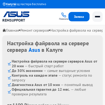
да
Выезд мастера бесплатно
Калуга
Заявка
Позвонить
REMSUPPORT
Главная
Ремонт серверов
Настройка файрвола на сервер
Настройка файрвола на сервере
сервера
Asus
в Калуге
Настройка файрвола на сервере серверов Asus от
20 мин
— быстрый старт работ
До 30% экономии
— самые выгодные условия
Контроль на каждом этапе
— статус ремонта по
запросу
Диагностика Asus от 10 мин
— понятный вывод
Официальная гарантия до 12 мес.
— любые
проверки результата