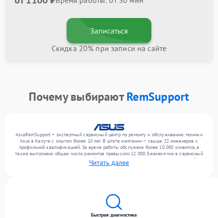
от 1100 ₽
Время работы: от 30 мин
Записаться
Скидка 20% при записи на сайте
Почему выбирают
RemSupport
AsusRemSupport — экспертный сервисный центр по ремонту и обслуживанию техники
Asus в Калуге с опытом более 10 лет. В штате компании — свыше 22 инженеров с
профильной квалификацией. За время работы обслужено более 10 000 клиентов, а
также выполнено общее число ремонтов превысило 12 000. Ежемесячно в сервисный
центр поступает более 300 устройств, включая , , . Мы беремся за задачи любой
Читать далее
сложности и поддерживаем высокий стандарт качества благодаря использованию
современного оборудования.
Быстрая диагностика