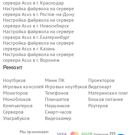
сервера Asus в г.
Краснодар
Настройка файрвола на сервере
сервера Asus в г.
Ростов-на-Дону
Настройка файрвола на сервере
сервера Asus в г.
Новосибирск
Настройка файрвола на сервере
сервера Asus в г.
Екатеринбург
Настройка файрвола на сервере
сервера Asus в г.
Казань
Настройка файрвола на сервере
сервера Asus в г.
Воронеж
Настройка файрвола на сервере
Ремонт
сервера Asus в г.
Волгоград
Настройка файрвола на сервере
Ноутбуков
Мини ПК
Проекторов
сервера Asus в г.
Самара
Игровых консолей
Игровых ноутбуков
Видеокарт
Настройка файрвола на сервере
Мониторов
Телефонов
Материнских плат
сервера Asus в г.
Пермь
Моноблоков
Планшетов
Блоков питания
Настройка файрвола на сервере
Компьютеров
Наушников
Роутеров
сервера Asus в г.
Красноярск
Настройка файрвола на сервере
Серверов
Смарт-часов
сервера Asus в г.
Ижевск
Ультрабуков
Видеокамер
Настройка файрвола на сервере
сервера Asus в г.
Челябинск
Мы принимаем
Настройка файрвола на сервере