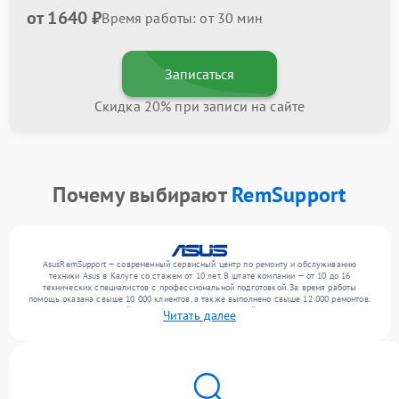
от 1640 ₽
Время работы: от 30 мин
Записаться
Скидка 20% при записи на сайте
Почему выбирают
RemSupport
AsusRemSupport — современный сервисный центр по ремонту и обслуживанию
техники Asus в Калуге со стажем от 10 лет. В штате компании — от 10 до 16
технических специалистов с профессиональной подготовкой. За время работы
помощь оказана свыше 10 000 клиентов, а также выполнено свыше 12 000 ремонтов.
Ежемесячно в сервисный центр поступает от 300 устройств, включая , , . Мы беремся
Читать далее
за задачи любой сложности и гарантируем высокое качество обслуживания
благодаря квалификации мастеров.