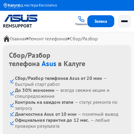
а
Выезд мастера бесплатно
Калуга
Заявка
Позвонить
REMSUPPORT
Главная
Ремонт телефонов
Сбор/Разбор
Сбор/Разбор
телефона
Asus
в Калуге
Сбор/Разбор телефонов Asus от 20 мин
—
быстрый старт работ
До 30% экономии
— всегда свежие акции и
спецпредложения
Контроль на каждом этапе
— статус ремонта по
запросу
Диагностика Asus от 10 мин
— понятный вывод
Официальная гарантия до 12 мес.
— любые
проверки результата