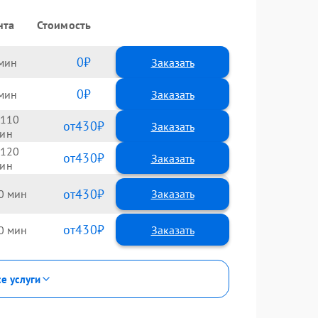
нта
Стоимость
0
Заказать
0
Заказать
110
430
120
430
430
0
430
0
се услуги