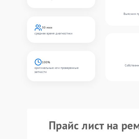
Выясним пр
30 мин
среднее время диагностики
100%
Собственн
оригинальные или проверенные
запчасти
Прайс лист на ре