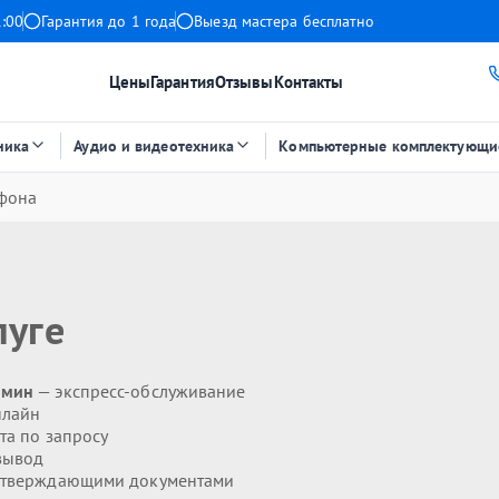
1:00
Гарантия до 1 года
Выезд мастера бесплатно
Цены
Гарантия
Отзывы
Контакты
ника
Аудио и видеотехника
Компьютерные комплектующи
фона
луге
 мин
— экспресс-обслуживание
нлайн
та по запросу
вывод
дтверждающими документами