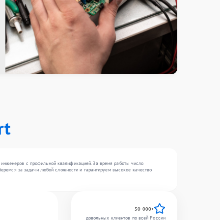
rt
2 инженеров с профильной квалификацией. За время работы число
 беремся за задачи любой сложности и гарантируем высокое качество
50 000+
довольных клиентов по всей России