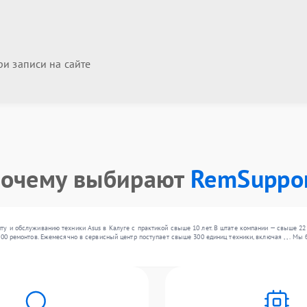
и записи на сайте
очему выбирают
RemSuppo
ту и обслуживанию техники Asus в Калуге с практикой свыше 10 лет. В штате компании — свыше 2
00 ремонтов. Ежемесячно в сервисный центр поступает свыше 300 единиц техники, включая , , . Мы