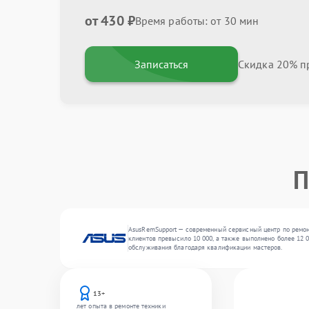
от 430 ₽
Время работы: от 30 мин
Записаться
Скидка 20% пр
П
AsusRemSupport — современный сервисный центр по ремон
клиентов превысило 10 000, а также выполнено более 12 0
обслуживания благодаря квалификации мастеров.
13+
лет опыта в ремонте техники