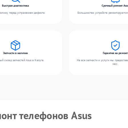
Быстрая диагностика
Срочный ремонт Asu
ичину перед устранением дефекта.
Большинство устройств ремонтируются 
Запчасти в наличии
Гарантия на ремонт
ый склад запчастей Asus в Калуге.
На все запчасти и услуги мы предостав
мес.
монт телефонов Asus