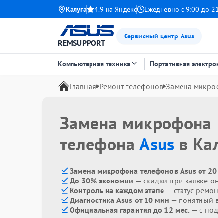
Калуга
4.9 на Яндекс
Ежедневно с 9:00 до 2
Сервисный центр Asus
REMSUPPORT
Компьютерная техника
Портативная электро
Главная
Ремонт телефонов
Замена микро
Замена микрофона
телефона
Asus
в Ка
Замена микрофона телефонов Asus от 20
До 30% экономии
— скидки при заявке о
Контроль на каждом этапе
— статус ремон
Диагностика Asus от 10 мин
— понятный 
Официальная гарантия до 12 мес.
— с по