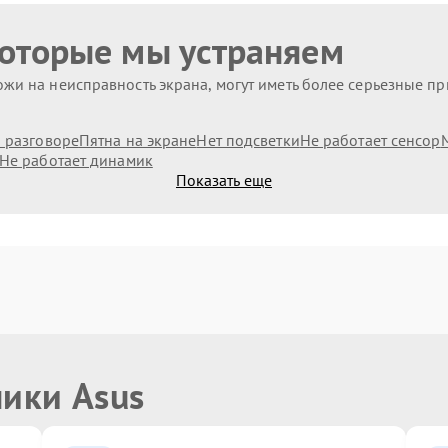
которые мы устраняем
жи на неисправность экрана, могут иметь более серьезные п
и разговоре
Пятна на экране
Нет подсветки
Не работает сенсор
Не работает динамик
Показать еще
ники Asus