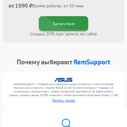
от 1090 ₽
Время работы: от 30 мин
Записаться
Скидка 20% при записи на сайте
Почему выбирают
RemSupport
AsusRemSupport — современный сервисный центр по ремонту и обслуживанию
техники Asus в Калуге с опытом более 10 лет. В штате компании — порядка 18
технических специалистов с профессиональной подготовкой. За время работы
помощь оказана свыше 10 000 клиентов, а также выполнено выполнено более 12 000
ремонтов. Ежемесячно в сервисный центр поступает более 300 обращений, включая , ,
Читать далее
. Мы беремся за задачи любой сложности и обеспечиваем надежный результат
благодаря опыту команды.