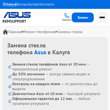
 1 года
Калуга
Выезд мастера бесплатно
Заявка
Позвонить
REMSUPPORT
Главная
Ремонт телефонов
Замена стекла
Замена стекла
телефона
Asus
в Калуге
Замена стекла телефонов Asus от 20 мин
—
приоритетный ремонт
До 30% экономии
— всегда свежие акции и
спецпредложения
Контроль на каждом этапе
— от диагностики до
выдачи
Диагностика Asus от 10 мин
— быстрый результат
Официальная гарантия до 12 мес.
— любые
проверки результата