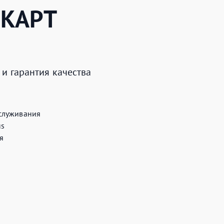
КАРТ
и гарантия качества
служивания
us
я