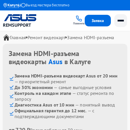
 до 1 года
Калуга
Выезд мастера бесплатно
Заявка
Позвонить
REMSUPPORT
Главная
Ремонт видеокарт
Замена HDMI-разъема
Замена HDMI-разъема
видеокарты
Asus
в Калуге
Замена HDMI-разъема видеокарт Asus от 20 мин
— приоритетный ремонт
До 30% экономии
— самые выгодные условия
Контроль на каждом этапе
— статус ремонта по
запросу
Диагностика Asus от 10 мин
— понятный вывод
Официальная гарантия до 12 мес.
— с
подтверждающими документами