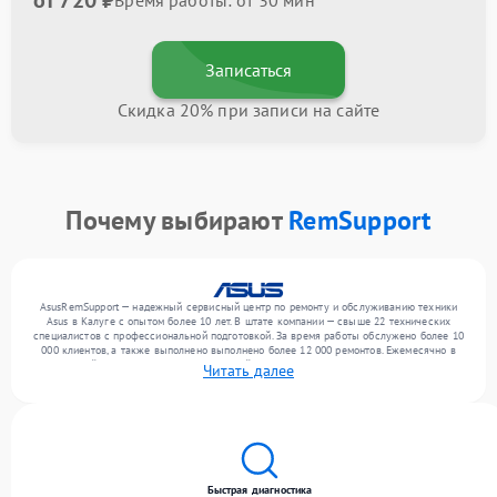
от 720 ₽
Время работы: от 30 мин
Записаться
Скидка 20% при записи на сайте
Почему выбирают
RemSupport
AsusRemSupport — надежный сервисный центр по ремонту и обслуживанию техники
Asus в Калуге с опытом более 10 лет. В штате компании — свыше 22 технических
специалистов с профессиональной подготовкой. За время работы обслужено более 10
000 клиентов, а также выполнено выполнено более 12 000 ремонтов. Ежемесячно в
сервисный центр поступает от 300 устройств, включая , , . Мы работаем с широким
Читать далее
спектром неисправностей и обеспечиваем надежный результат благодаря опыту
команды.
Быстрая диагностика