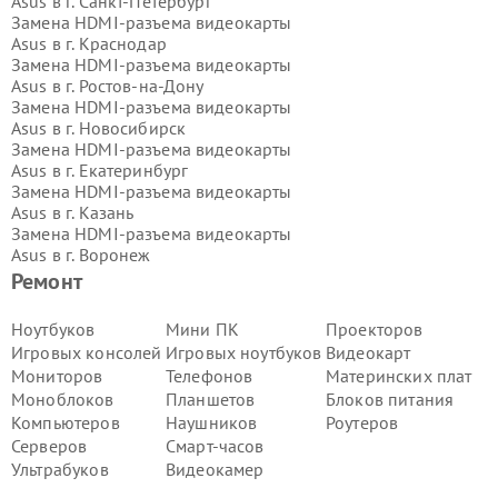
Asus в г.
Санкт-Петербург
Замена HDMI-разъема видеокарты
Asus в г.
Краснодар
Замена HDMI-разъема видеокарты
Asus в г.
Ростов-на-Дону
Замена HDMI-разъема видеокарты
Asus в г.
Новосибирск
Замена HDMI-разъема видеокарты
Asus в г.
Екатеринбург
Замена HDMI-разъема видеокарты
Asus в г.
Казань
Замена HDMI-разъема видеокарты
Asus в г.
Воронеж
Замена HDMI-разъема видеокарты
Ремонт
Asus в г.
Волгоград
Замена HDMI-разъема видеокарты
Ноутбуков
Мини ПК
Проекторов
Asus в г.
Самара
Игровых консолей
Игровых ноутбуков
Видеокарт
Замена HDMI-разъема видеокарты
Мониторов
Телефонов
Материнских плат
Asus в г.
Пермь
Моноблоков
Планшетов
Блоков питания
Замена HDMI-разъема видеокарты
Компьютеров
Наушников
Роутеров
Asus в г.
Красноярск
Замена HDMI-разъема видеокарты
Серверов
Смарт-часов
Asus в г.
Ижевск
Ультрабуков
Видеокамер
Замена HDMI-разъема видеокарты