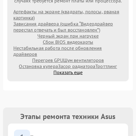
случаях требуется ремонт платы или процессора.
Артефакты на экране (квадраты, полосы, рваная
картинка)
Зависания драйвера (ошибка “Видеодрайвер
перестал отвечать и был восстановлен”)
Черный экран при нагрузке
Сбои BIOS видеокарты
Нестабильная работа после обновления
драйверов
Перегрев GPU
Шум вентиляторов
Остановка кулера
Засор радиатора
Троттлинг
Показать еще
Этапы ремонта техники Asus