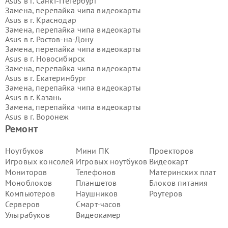
Asus в г.
Санкт-Петербург
Замена, перепайка чипа видеокарты
Asus в г.
Краснодар
Замена, перепайка чипа видеокарты
Asus в г.
Ростов-на-Дону
Замена, перепайка чипа видеокарты
Asus в г.
Новосибирск
Замена, перепайка чипа видеокарты
Asus в г.
Екатеринбург
Замена, перепайка чипа видеокарты
Asus в г.
Казань
Замена, перепайка чипа видеокарты
Asus в г.
Воронеж
Замена, перепайка чипа видеокарты
Ремонт
Asus в г.
Волгоград
Замена, перепайка чипа видеокарты
Ноутбуков
Мини ПК
Проекторов
Asus в г.
Самара
Игровых консолей
Игровых ноутбуков
Видеокарт
Замена, перепайка чипа видеокарты
Мониторов
Телефонов
Материнских плат
Asus в г.
Пермь
Моноблоков
Планшетов
Блоков питания
Замена, перепайка чипа видеокарты
Компьютеров
Наушников
Роутеров
Asus в г.
Красноярск
Замена, перепайка чипа видеокарты
Серверов
Смарт-часов
Asus в г.
Ижевск
Ультрабуков
Видеокамер
Замена, перепайка чипа видеокарты