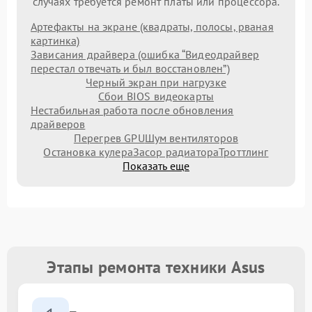
случаях требуется ремонт платы или процессора.
Артефакты на экране (квадраты, полосы, рваная
картинка)
Зависания драйвера (ошибка “Видеодрайвер
перестал отвечать и был восстановлен”)
Черный экран при нагрузке
Сбои BIOS видеокарты
Нестабильная работа после обновления
драйверов
Перегрев GPU
Шум вентиляторов
Остановка кулера
Засор радиатора
Троттлинг
Показать еще
Этапы ремонта техники Asus