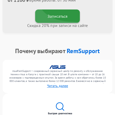
от 1100 ₽
Время работы: от 30 мин
Записаться
Скидка 20% при записи на сайте
Почему выбирают
RemSupport
AsusRemSupport — современный сервисный центр по ремонту и обслуживанию
техники Asus в Калуге с практикой свыше 10 лет. В штате компании — от 10 до 16
инженеров с подтвержденным опытом. За время работы к нам обратились более 10
000 клиентов, а также выполнено более 12 000 ремонтов. Ежемесячно в сервисный
центр поступает более 300 обращений, включая , , . Мы беремся за задачи любой
Читать далее
сложности и поддерживаем высокий стандарт качества благодаря отлаженным
процессам ремонта.
Быстрая диагностика