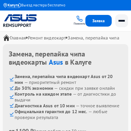
 1 года
Калуга
Выезд мастера бесплатно
Заявка
Позвонить
REMSUPPORT
Главная
Ремонт видеокарт
Замена, перепайка чипа
Замена, перепайка чипа
видеокарты
Asus
в Калуге
Замена, перепайка чипа видеокарт Asus от 20
мин
— приоритетный ремонт
До 30% экономии
— скидки при заявке онлайн
Контроль на каждом этапе
— от диагностики до
выдачи
Диагностика Asus от 10 мин
— точное выявление
Официальная гарантия до 12 мес.
— любые
проверки результата