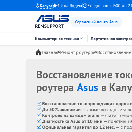
Калуга
4.9 на Яндекс
Ежедневно с 9:00 до 2
Сервисный центр Asus
REMSUPPORT
Компьютерная техника
Портативная электро
Главная
Ремонт роутеров
Восстановление
Восстановление то
роутера
Asus
в Калу
Восстановление токопроводящих дорожек
До 30% экономии
— самые выгодные усл
Контроль на каждом этапе
— статус ремон
Диагностика Asus от 10 мин
— понятный 
Официальная гарантия до 12 мес.
— с под