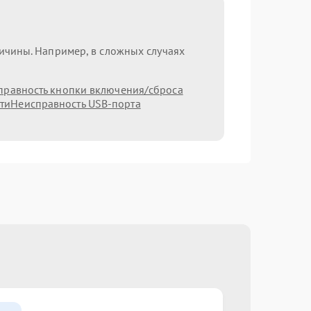
ричины. Например, в сложных случаях
правность кнопки включения/сброса
ти
Неисправность USB-порта