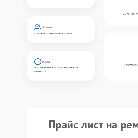
Выясним пр
30 мин
среднее время диагностики
100%
Собственн
оригинальные или проверенные
запчасти
Прайс лист на ре