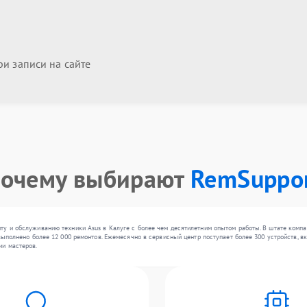
и записи на сайте
очему выбирают
RemSuppo
у и обслуживанию техники Asus в Калуге с более чем десятилетним опытом работы. В штате компа
выполнено более 12 000 ремонтов. Ежемесячно в сервисный центр поступает более 300 устройств, вк
ии мастеров.