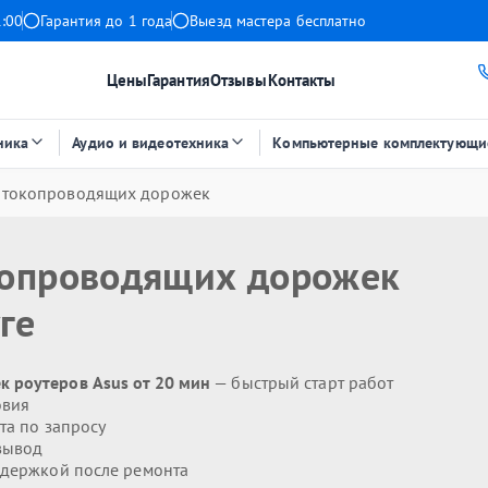
1:00
Гарантия до 1 года
Выезд мастера бесплатно
Цены
Гарантия
Отзывы
Контакты
ника
Аудио и видеотехника
Компьютерные комплектующи
 токопроводящих дорожек
копроводящих дорожек
ге
 роутеров Asus от 20 мин
— быстрый старт работ
овия
та по запросу
вывод
держкой после ремонта