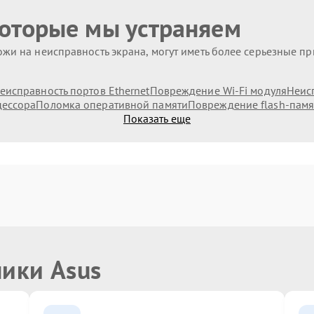
которые мы устраняем
жи на неисправность экрана, могут иметь более серьезные п
еисправность портов Ethernet
Повреждение Wi-Fi модуля
Неис
цессора
Поломка оперативной памяти
Повреждение flash-памя
Показать еще
ники Asus