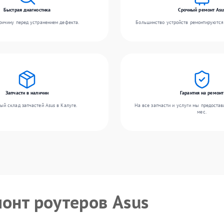
Быстрая диагностика
Срочный ремонт Asu
ичину перед устранением дефекта.
Большинство устройств ремонтируются 
Запчасти в наличии
Гарантия на ремонт
ый склад запчастей Asus в Калуге.
На все запчасти и услуги мы предостав
мес.
монт роутеров Asus