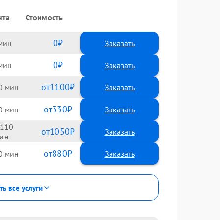
нта
Стоимость
0
Заказать
0
Заказать
1100
0
330
0
110
1050
880
0
ть все услуги