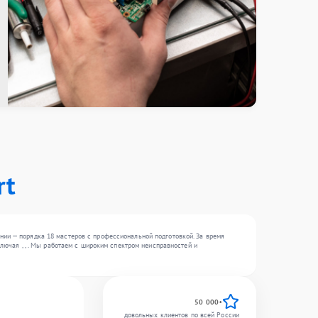
rt
нии — порядка 18 мастеров с профессиональной подготовкой. За время
лючая , , . Мы работаем с широким спектром неисправностей и
50 000+
довольных клиентов по всей России