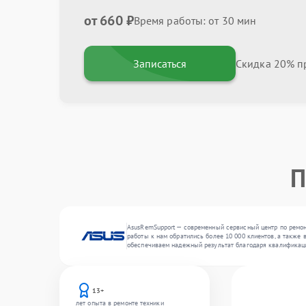
от 660 ₽
Время работы: от 30 мин
Записаться
Скидка 20% пр
П
AsusRemSupport — современный сервисный центр по ремонт
работы к нам обратились более 10 000 клиентов, а также 
обеспечиваем надежный результат благодаря квалификац
13+
лет опыта в ремонте техники