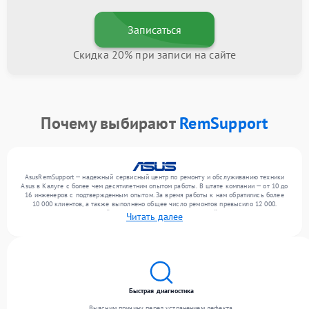
Записаться
Скидка 20% при записи на сайте
Почему выбирают
RemSupport
AsusRemSupport — надежный сервисный центр по ремонту и обслуживанию техники
Asus в Калуге с более чем десятилетним опытом работы. В штате компании — от 10 до
16 инженеров с подтвержденным опытом. За время работы к нам обратились более
10 000 клиентов, а также выполнено общее число ремонтов превысило 12 000.
Ежемесячно в сервисный центр поступает более 300 устройств, включая , , . Мы
Читать далее
беремся за задачи любой сложности и гарантируем высокое качество обслуживания
благодаря квалификации мастеров.
Быстрая диагностика
Выясним причину перед устранением дефекта.