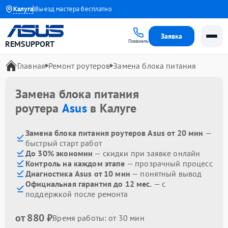
1 года
Калуга
Выезд мастера бесплатно
Заявка
Позвонить
REMSUPPORT
Главная
Ремонт роутеров
Замена блока питания
Замена блока питания
роутера
Asus
в Калуге
Замена блока питания роутеров Asus от 20 мин
—
быстрый старт работ
До 30% экономии
— скидки при заявке онлайн
Контроль на каждом этапе
— прозрачный процесс
Диагностика Asus от 10 мин
— понятный вывод
Официальная гарантия до 12 мес.
— с
поддержкой после ремонта
от 880 ₽
Время работы: от 30 мин