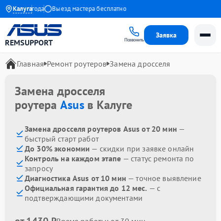
тия до 1 года
Калуга
Выезд мастера бесплатно
Заявка
Позвонить
REMSUPPORT
Главная
Ремонт роутеров
Замена дросселя
Замена дросселя
роутера
Asus
в Калуге
Замена дросселя роутеров Asus от 20 мин
—
быстрый старт работ
До 30% экономии
— скидки при заявке онлайн
Контроль на каждом этапе
— статус ремонта по
запросу
Диагностика Asus от 10 мин
— точное выявление
Официальная гарантия до 12 мес.
— с
подтверждающими документами