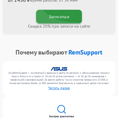
от 1430 ₽
Время работы: от 30 мин
Записаться
Скидка 20% при записи на сайте
Почему выбирают
RemSupport
AsusRemSupport — экспертный сервисный центр по ремонту и обслуживанию техники
Asus в Калуге со стажем от 10 лет. В штате компании — от 10 до 16 инженеров с
профильной квалификацией. За время работы число клиентов превысило 10 000, а
также выполнено более 12 000 ремонтов. Ежемесячно в сервисный центр поступает
более 300 обращений, включая , , . Мы беремся за задачи любой сложности и
Читать далее
предлагаем стабильный уровень сервиса благодаря использованию современного
оборудования.
Быстрая диагностика