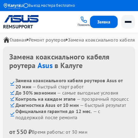
 до 1 года
Калуга
Выезд мастера бесплатно
Заявка
Позвонить
REMSUPPORT
Главная
Ремонт роутеров
Замена коаксиального кабеля
Замена коаксиального кабеля
роутера
Asus
в Калуге
Замена коаксиального кабеля роутеров Asus от
20 мин
— быстрый старт работ
До 30% экономии
— самые выгодные условия
Контроль на каждом этапе
— прозрачный процесс
Диагностика Asus от 10 мин
— быстрый результат
Официальная гарантия до 12 мес.
— с
поддержкой после ремонта
от 550 ₽
Время работы: от 30 мин