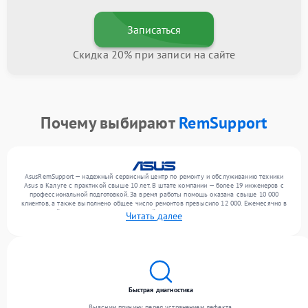
Записаться
Скидка 20% при записи на сайте
Почему выбирают
RemSupport
AsusRemSupport — надежный сервисный центр по ремонту и обслуживанию техники
Asus в Калуге с практикой свыше 10 лет. В штате компании — более 19 инженеров с
профессиональной подготовкой. За время работы помощь оказана свыше 10 000
клиентов, а также выполнено общее число ремонтов превысило 12 000. Ежемесячно в
сервисный центр поступает от 300 устройств, включая , , . Мы работаем с широким
Читать далее
спектром неисправностей и обеспечиваем надежный результат благодаря
квалификации мастеров.
Быстрая диагностика
Выясним причину перед устранением дефекта.