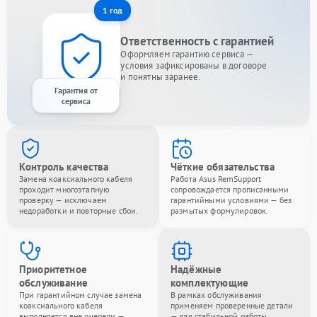
1 год
Ответственность с гарантией
Оформляем гарантию сервиса —
условия зафиксированы в договоре
и понятны заранее.
Гарантия от
сервиса
Контроль качества
Чёткие обязательства
Замена коаксиального кабеля
Работа Asus RemSupport
проходит многоэтапную
сопровождается прописанными
проверку — исключаем
гарантийными условиями — без
недоработки и повторные сбои.
размытых формулировок.
Приоритетное
Надёжные
обслуживание
комплектующие
При гарантийном случае замена
В рамках обслуживания
коаксиального кабеля
применяем проверенные детали
выполняется вне очереди —
— для стабильной работы