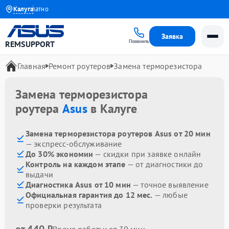
ра бесплатно
Калуга
Заявка
Позвонить
REMSUPPORT
Главная
Ремонт роутеров
Замена терморезистора
Замена терморезистора
роутера
Asus
в Калуге
Замена терморезистора роутеров Asus от 20 мин
— экспресс-обслуживание
До 30% экономии
— скидки при заявке онлайн
Контроль на каждом этапе
— от диагностики до
выдачи
Диагностика Asus от 10 мин
— точное выявление
Официальная гарантия до 12 мес.
— любые
проверки результата