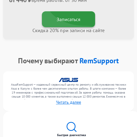
от 440 ₽
Время работы: от 30 мин
Записаться
Скидка 20% при записи на сайте
Почему выбирают
RemSupport
AsusRemSupport — надежный сервисный центр по ремонту и обслуживанию техники
Asus в Калуге с более чем десятилетним опытом работы. В штате компании — более
19 инженеров с профессиональной подготовкой. За время работы помощь оказана
свыше 10 000 клиентов, а также выполнено свыше 12 000 ремонтов. Ежемесячно в
сервисный центр поступает более 300 устройств, включая , , . Мы беремся за задачи
Читать далее
любой сложности и предлагаем стабильный уровень сервиса благодаря
квалификации мастеров.
Быстрая диагностика