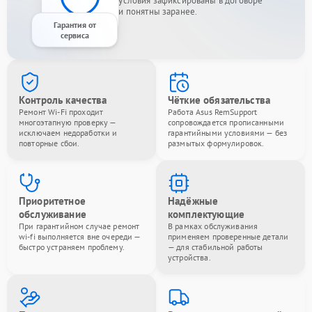
условия зафиксированы в договоре
и понятны заранее.
Гарантия от
сервиса
Контроль качества
Чёткие обязательства
Ремонт Wi-Fi проходит
Работа Asus RemSupport
многоэтапную проверку —
сопровождается прописанными
исключаем недоработки и
гарантийными условиями — без
повторные сбои.
размытых формулировок.
Приоритетное
Надёжные
обслуживание
комплектующие
При гарантийном случае ремонт
В рамках обслуживания
wi-fi выполняется вне очереди —
применяем проверенные детали
быстро устраняем проблему.
— для стабильной работы
устройства.