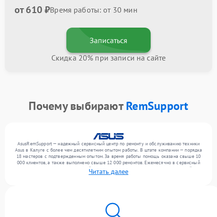
от 610 ₽
Время работы: от 30 мин
Записаться
Скидка 20% при записи на сайте
Почему выбирают
RemSupport
AsusRemSupport — надежный сервисный центр по ремонту и обслуживанию техники
Asus в Калуге с более чем десятилетним опытом работы. В штате компании — порядка
18 мастеров с подтвержденным опытом. За время работы помощь оказана свыше 10
000 клиентов, а также выполнено свыше 12 000 ремонтов. Ежемесячно в сервисный
центр поступает от 300 устройств, включая , , . Мы устраняем поломки любой
Читать далее
сложности и гарантируем высокое качество обслуживания благодаря отлаженным
процессам ремонта.