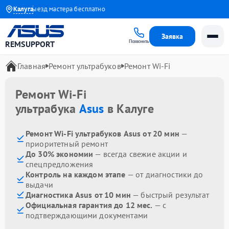
года
Калуга
Выезд мастера бесплатно
Заявка
Позвонить
REMSUPPORT
Главная
Ремонт ультрабуков
Ремонт Wi-Fi
Ремонт Wi-Fi
ультрабука
Asus
в Калуге
Ремонт Wi-Fi ультрабуков Asus от 20 мин
—
приоритетный ремонт
До 30% экономии
— всегда свежие акции и
спецпредложения
Контроль на каждом этапе
— от диагностики до
выдачи
Диагностика Asus от 10 мин
— быстрый результат
Официальная гарантия до 12 мес.
— с
подтверждающими документами