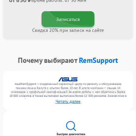
от 830 ₽
Время работы: от 30 мин
Записаться
Скидка 20% при записи на сайте
Почему выбирают
RemSupport
AsusRemSupport — современный сервисный центр по ремонту и обслуживанию
техники Asus в Калуге с опытом более 10 лет. В штате компании — свыше 14
инженеров с профильной квалификацией. За время работы к нам обратились более
10 000 клиентов, а также выполнено выполнено более 12 000 ремонтов. Ежемесячно в
сервисный центр поступает свыше 300 единиц техники, включая , , . Мы работаем с
Читать далее
широким спектром неисправностей и гарантируем высокое качество обслуживания
благодаря квалификации мастеров.
Быстрая диагностика