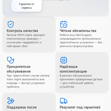
Гарантия от
сервиса
Контроль качества
Чёткие обязательства
Замена HDMI порта проходит
Работа Asus RemSupport
многоэтапную проверку —
сопровождается прописанными
исключаем недоработки и
гарантийными условиями — без
повторные сбои.
размытых формулировок.
Приоритетное
Надёжные
обслуживание
комплектующие
При гарантийном случае замена
В рамках обслуживания
hdmi порта выполняется вне
применяем проверенные детали
очереди — быстро устраняем
— для стабильной работы
проблему.
устройства.
Поддержка после
Результат под гарантией