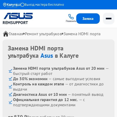
я до 1 года
Калуга
Выезд мастера бесплатно
Заявка
Позвонить
REMSUPPORT
Главная
Ремонт ультрабуков
Замена HDMI порта
Замена HDMI порта
ультрабука
Asus
в Калуге
Замена HDMI порта ультрабуков Asus от 20 мин
—
быстрый старт работ
До 30% экономии
— самые выгодные условия
Контроль на каждом этапе
— от диагностики до
выдачи
Диагностика Asus от 10 мин
— понятный вывод
Официальная гарантия до 12 мес.
— с
подтверждающими документами