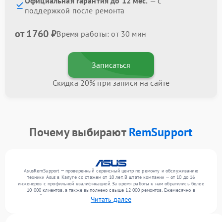
Официальная гарантия до 12 мес.
— с
поддержкой после ремонта
от 1760 ₽
Время работы: от 30 мин
Записаться
Скидка 20% при записи на сайте
Почему выбирают
RemSupport
AsusRemSupport — проверенный сервисный центр по ремонту и обслуживанию
техники Asus в Калуге со стажем от 10 лет. В штате компании — от 10 до 16
инженеров с профильной квалификацией. За время работы к нам обратились более
10 000 клиентов, а также выполнено свыше 12 000 ремонтов. Ежемесячно в
сервисный центр поступает свыше 300 единиц техники, включая , , . Мы работаем с
Читать далее
широким спектром неисправностей и предлагаем стабильный уровень сервиса
благодаря опыту команды.