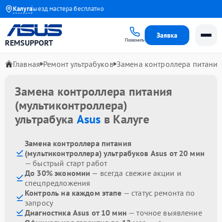
года
Калуга
Выезд мастера бесплатно
Заявка
Позвонить
REMSUPPORT
Главная
Ремонт ультрабуков
Замена контроллера питания
Замена контроллера питания
(мультиконтроллера)
ультрабука
Asus
в Калуге
Замена контроллера питания
(мультиконтроллера) ультрабуков Asus от 20 мин
— быстрый старт работ
До 30% экономии
— всегда свежие акции и
спецпредложения
Контроль на каждом этапе
— статус ремонта по
запросу
Диагностика Asus от 10 мин
— точное выявление