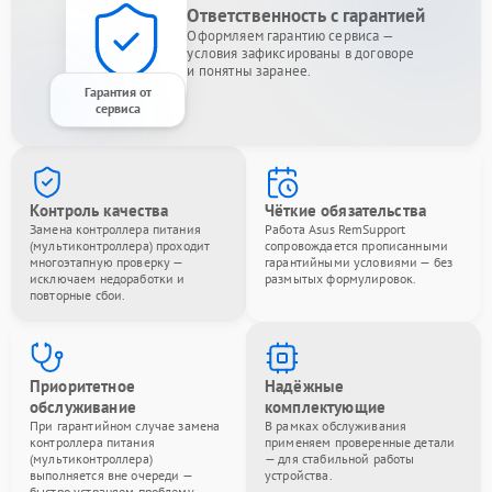
Ответственность с гарантией
Оформляем гарантию сервиса —
условия зафиксированы в договоре
и понятны заранее.
Гарантия от
сервиса
Контроль качества
Чёткие обязательства
Замена контроллера питания
Работа Asus RemSupport
(мультиконтроллера) проходит
сопровождается прописанными
многоэтапную проверку —
гарантийными условиями — без
исключаем недоработки и
размытых формулировок.
повторные сбои.
Приоритетное
Надёжные
обслуживание
комплектующие
При гарантийном случае замена
В рамках обслуживания
контроллера питания
применяем проверенные детали
(мультиконтроллера)
— для стабильной работы
выполняется вне очереди —
устройства.
быстро устраняем проблему.