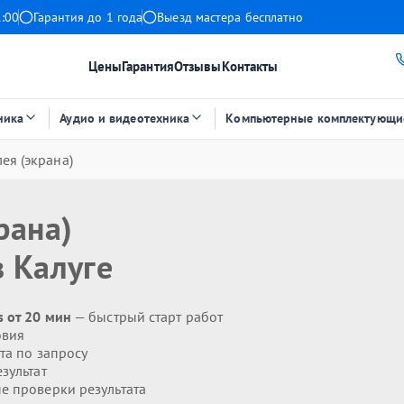
1:00
Гарантия до 1 года
Выезд мастера бесплатно
Цены
Гарантия
Отзывы
Контакты
ника
Аудио и видеотехника
Компьютерные комплектующи
ея (экрана)
рана)
 Калуге
s от 20 мин
— быстрый старт работ
овия
та по запросу
зультат
 проверки результата