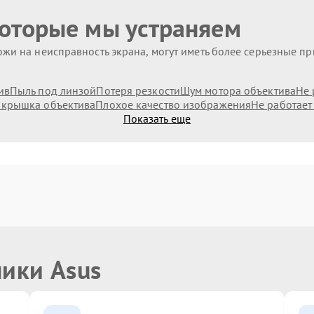
которые мы устраняем
жи на неисправность экрана, могут иметь более серьезные п
ив
Пыль под линзой
Потеря резкости
Шум мотора объектива
Не 
 крышка объектива
Плохое качество изображения
Не работает
Показать еще
ники Asus