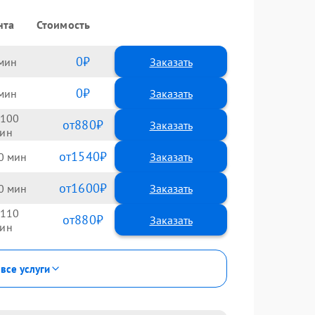
нта
Стоимость
0
Заказать
0
Заказать
100
880
1540
0
1600
0
110
880
 все услуги