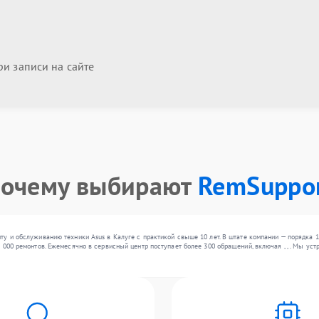
и записи на сайте
очему выбирают
RemSuppo
ту и обслуживанию техники Asus в Калуге с практикой свыше 10 лет. В штате компании — порядка 
 000 ремонтов. Ежемесячно в сервисный центр поступает более 300 обращений, включая , , . Мы у