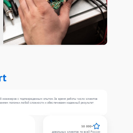
rt
18 инженеров с подтвержденным опытом. За время работы число клиентов
страняем поломки любой сложности и обеспечиваем надежный результат
50 000+
довольных клиентов по всей России