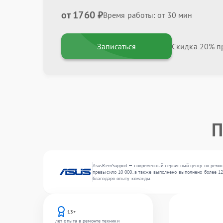
от 1760 ₽
Время работы: от 30 мин
Записаться
Скидка 20% пр
П
AsusRemSupport — современный сервисный центр по ремон
превысило 10 000, а также выполнено выполнено более 12
благодаря опыту команды.
13+
лет опыта в ремонте техники