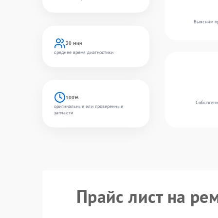
Выясним пр
30 мин
среднее время диагностики
100%
Собственн
оригинальные или проверенные
запчасти
Прайс лист на ре