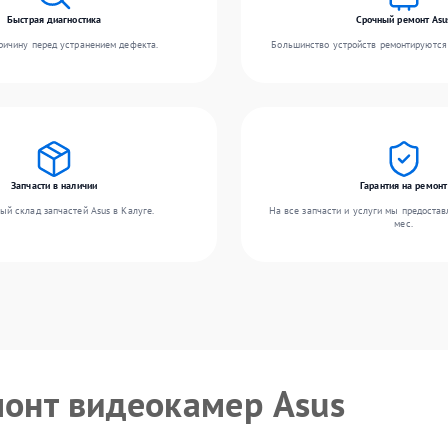
Быстрая диагностика
Срочный ремонт Asu
ичину перед устранением дефекта.
Большинство устройств ремонтируются 
Запчасти в наличии
Гарантия на ремонт
ый склад запчастей Asus в Калуге.
На все запчасти и услуги мы предостав
мес.
монт видеокамер Asus