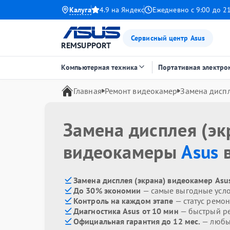
Калуга
4.9 на Яндекс
Ежедневно с 9:00 до 2
Сервисный центр Asus
REMSUPPORT
Компьютерная техника
Портативная электро
Главная
Ремонт видеокамер
Замена диспл
Замена дисплея (эк
видеокамеры
Asus
в
Замена дисплея (экрана) видеокамер Asu
До 30% экономии
— самые выгодные усл
Контроль на каждом этапе
— статус ремон
Диагностика Asus от 10 мин
— быстрый ре
Официальная гарантия до 12 мес.
— любые